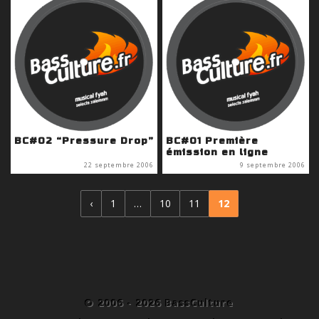
BC#02 “Pressure Drop”
BC#01 Première
émission en ligne
22 septembre 2006
9 septembre 2006
‹
1
…
10
11
12
© 2006 - 2026 BassCulture