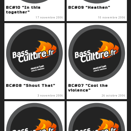
BC#10 “In this
BC#09 “Heathen”
together”
17 novembre 2006
10 novembre 2006
BC#08 “Shout That”
BC#07 “Cool the
violence”
3 novembre 2006
26 octobre 2006