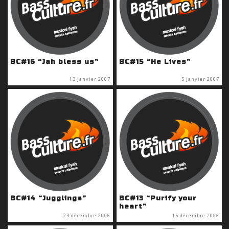
BC#16 “Jah bless us”
BC#15 “He Lives”
13 janvier 2007
5 janvier 2007
BC#14 “Jugglings”
BC#13 “Purify your
heart”
23 décembre 2006
15 décembre 2006