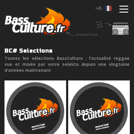
BC# Selections
Toutes les sélections BassCulture : l’actualité reggae
vue et mixée par votre selekta depuis une vingtaine
d’années maintenant