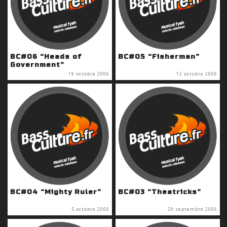
BC#06 “Heads of
BC#05 “Fisherman”
Government”
19 octobre 2006
12 octobre 2006
BC#04 “Mighty Ruler”
BC#03 “Theatricks”
5 octobre 2006
29 septembre 2006