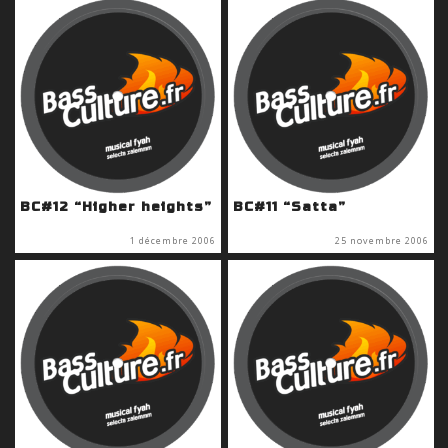
BC#12 “Higher heights”
BC#11 “Satta”
1 décembre 2006
25 novembre 2006