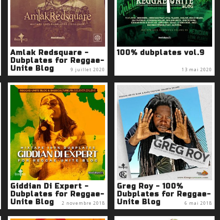
Amlak Redsquare -
100% dubplates vol.9
Dubplates for Reggae-
Unite Blog
9 juillet 2020
13 mai 2020
Giddian Di Expert -
Greg Roy - 100%
Dubplates for Reggae-
Dubplates for Reggae-
Unite Blog
Unite Blog
2 novembre 2018
6 mai 2018