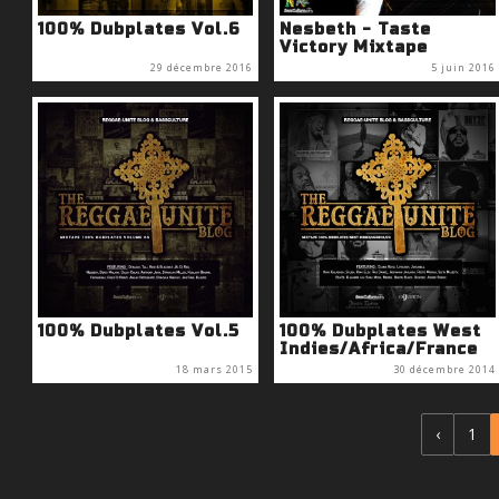
100% Dubplates Vol.6
Nesbeth - Taste
Victory Mixtape
29 décembre 2016
5 juin 2016
100% Dubplates Vol.5
100% Dubplates West
Indies/Africa/France
18 mars 2015
30 décembre 2014
‹
1