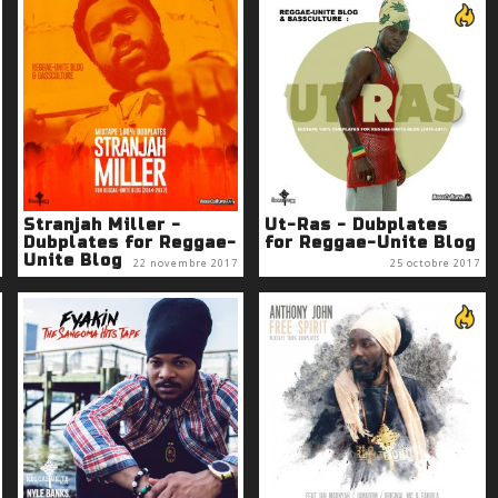
Stranjah Miller -
Ut-Ras - Dubplates
Dubplates for Reggae-
for Reggae-Unite Blog
Unite Blog
22 novembre 2017
25 octobre 2017