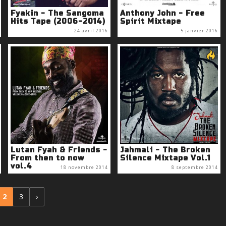
Fyakin - The Sangoma
Anthony John - Free
Hits Tape (2006-2014)
Spirit Mixtape
24 avril 2016
5 janvier 2016
Lutan Fyah & Friends -
Jahmali - The Broken
From then to now
Silence Mixtape Vol.1
vol.4
18 novembre 2014
8 septembre 2014
2
3
›