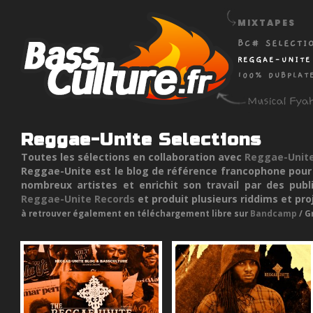
MIXTAPES
BC# SELECTI
REGGAE-UNITE
100% DUBPLAT
Reggae-Unite Selections
Toutes les sélections en collaboration avec
Reggae-Unit
Reggae-Unite est le blog de référence francophone pour s
nombreux artistes et enrichit son travail par des publi
Reggae-Unite Records
et produit plusieurs riddims et pro
à retrouver également en téléchargement libre sur
Bandcamp
/ G