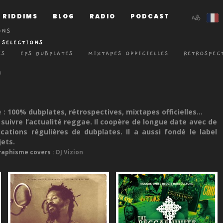
RIDDIMS
BLOG
RADIO
PODCAST
ONS
 SELECTIONS
ES
EPS DUBPLATES
MIXTAPES OFFICIELLES
RETROSPEC
e
: 100% dubplates, rétrospectives, mixtapes officielles...
uivre l’actualité reggae. Il coopère de longue date avec de
cations régulières de dubplates. Il a aussi fondé le label
jets.
raphisme covers :
OJ Vizion