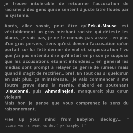
je trouve intolérable de retourner l’accusation de
racisme à des gens qui se sentent à juste titre floués par
le système.
Après, allez savoir, peut être qu’
Eek-A-Mouse
est
véritablement un gros méchant raciste qui déteste les
blancs, je sais pas, je ne le connais pas assez... en plus
d’un gros pervers, tiens qu’est devenu l’accusation qu’on
portait sur lui l’été dernier de viol et séquestration ? vu
que j’ai pas entendu dire qu’il était en prison je suppose
que les accusations étaient infondées... en général les
médias sont prompt à relayer ce genre de rumeur mais
quand il s’agit de rectifier... bref. En tout cas si quelqu’un
en sait plus, ça m’intéresse... je vais commencer à me
foutre grave dans la merde, d’abord en soutenant
Dieudonné
, puis
Ahmadinejad
, manquerait plus qu’un
violeur!!
Mais bon je pense que vous comprenez le sens du
raisonnement.
Free up your mind from Babylon ideology... “
”
cause we no want no devil philosophy !