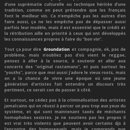
d’une suprématie culturelle ou technique héritée d’une
tradition, comme on peut prétendre que les français
font le meilleur vin. Ca n’empêche pas les autres d’en
faire aussi, ça ne les empêche pas de dépasser aussi
parfois leur modèle, mais il est essentiel que le crédit et
la rétribution aille en priorité à ceux qui ont développés
les connaissances propres à faire du “bon vin”.
Tout ça pour dire
Groundation
et compagnie, ok, pas de
problème, mais n’oubliez pas d’où vient le reggae,
pensez à aller à la source, à soutenir et aller aux
concerts des “original rastamans”, et puis surtout les
“youths”, parce que moi aussi j’adore le vieux roots, mais
on a la chance de vivre une époque où une jeune
génération d’artistes fait entendre un discours très
pertinent, ce serait con de passer à côté.
Et surtout, ne cédez pas à la criminalisation des artistes
jamaïcains qui on réussi à percer un peu trop aux yeux du
système, et qui sont maintenant taxés de méchants
homophobes sexistes. Je ne soutiens pas les propos il
est vrai très violents que peuvent avoir certains djs à
l’encontre des homosexuels, mais je comprends que