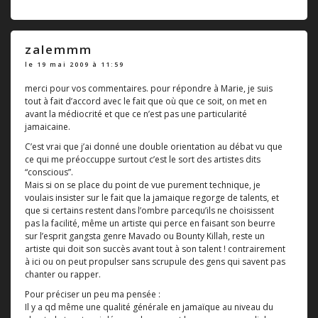
zalemmm
le 19 mai 2009 à 11:59
merci pour vos commentaires. pour répondre à Marie, je suis
tout à fait d’accord avec le fait que où que ce soit, on met en
avant la médiocrité et que ce n’est pas une particularité
jamaicaine.
C’est vrai que j’ai donné une double orientation au débat vu que
ce qui me préoccuppe surtout c’est le sort des artistes dits
“conscious”.
Mais si on se place du point de vue purement technique, je
voulais insister sur le fait que la jamaique regorge de talents, et
que si certains restent dans l’ombre parcequ’ils ne choisissent
pas la facilité, même un artiste qui perce en faisant son beurre
sur l’esprit gangsta genre Mavado ou Bounty Killah, reste un
artiste qui doit son succès avant tout à son talent ! contrairement
à ici ou on peut propulser sans scrupule des gens qui savent pas
chanter ou rapper.
Pour préciser un peu ma pensée :
Il y a qd même une qualité générale en jamaïque au niveau du