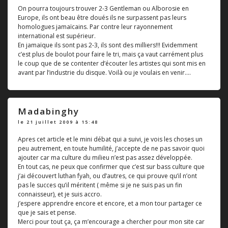
On pourra toujours trouver 2-3 Gentleman ou Alborosie en
Europe, ils ont beau être doués ils ne surpassent pas leurs
homologues jamaïcains. Par contre leur rayonnement
international est supérieur.
En jamaïque ils sont pas 2-3, ils sont des milliers!!! Evidemment
c’est plus de boulot pour faire le tri, mais ça vaut carrément plus
le coup que de se contenter d’écouter les artistes qui sont mis en
avant par l’industrie du disque. Voilà ou je voulais en venir....
Madabinghy
le 21 juillet 2009 à 15:48
Apres cet article et le mini débat qui a suivi, je vois les choses un
peu autrement, en toute humilité, j’accepte de ne pas savoir quoi
ajouter car ma culture du milieu n’est pas assez développée.
En tout cas, ne peux que confirmer que c’est sur bass culture que
j’ai découvert luthan fyah, ou d’autres, ce qui prouve qu’il n’ont
pas le succes qu’il méritent ( même si je ne suis pas un fin
connaisseur), et je suis accro.
j’espere apprendre encore et encore, et a mon tour partager ce
que je sais et pense.
Merci pour tout ça, ça m’encourage a chercher pour mon site car