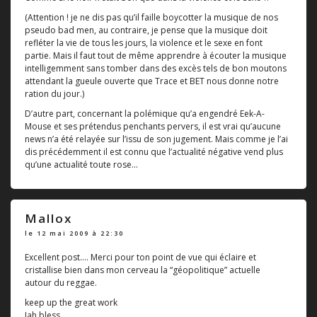
(Attention ! je ne dis pas qu’il faille boycotter la musique de nos
pseudo bad men, au contraire, je pense que la musique doit
refléter la vie de tous les jours, la violence et le sexe en font
partie. Mais il faut tout de même apprendre à écouter la musique
intelligemment sans tomber dans des excès tels de bon moutons
attendant la gueule ouverte que Trace et BET nous donne notre
ration du jour.)
D’autre part, concernant la polémique qu’a engendré Eek-A-
Mouse et ses prétendus penchants pervers, il est vrai qu’aucune
news n’a été relayée sur l’issu de son jugement. Mais comme je l’ai
dis précédemment il est connu que l’actualité négative vend plus
qu’une actualité toute rose...
Mallox
le 12 mai 2009 à 22:30
Excellent post.... Merci pour ton point de vue qui éclaire et
cristallise bien dans mon cerveau la “géopolitique” actuelle
autour du reggae.
keep up the great work
Jah bless