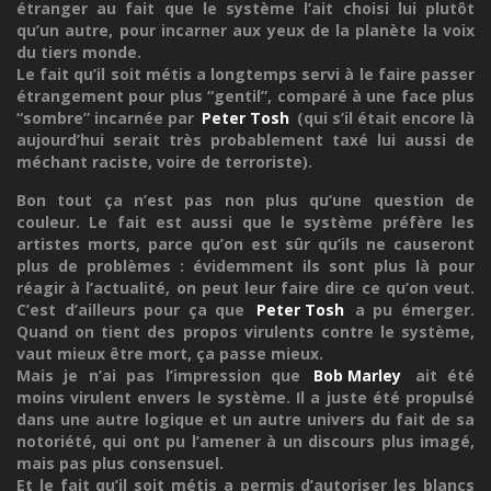
étranger au fait que le système l’ait choisi lui plutôt
qu’un autre, pour incarner aux yeux de la planète la voix
du tiers monde.
Le fait qu’il soit métis a longtemps servi à le faire passer
étrangement pour plus “gentil”, comparé à une face plus
“sombre” incarnée par
Peter Tosh
(qui s’il était encore là
aujourd’hui serait très probablement taxé lui aussi de
méchant raciste, voire de terroriste).
Bon tout ça n’est pas non plus qu’une question de
couleur. Le fait est aussi que le système préfère les
artistes morts, parce qu’on est sûr qu’ils ne causeront
plus de problèmes : évidemment ils sont plus là pour
réagir à l’actualité, on peut leur faire dire ce qu’on veut.
C’est d’ailleurs pour ça que
Peter Tosh
a pu émerger.
Quand on tient des propos virulents contre le système,
vaut mieux être mort, ça passe mieux.
Mais je n’ai pas l’impression que
Bob Marley
ait été
moins virulent envers le système. Il a juste été propulsé
dans une autre logique et un autre univers du fait de sa
notoriété, qui ont pu l’amener à un discours plus imagé,
mais pas plus consensuel.
Et le fait qu’il soit métis a permis d’autoriser les blancs