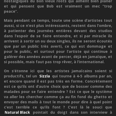
nostalgiques du bon vieux roots qui aiment bien planer
et qui pensent que Bob est vraiment un mec “trop
peace”.
Mais pendant ce temps, toute une scène d’artistes tout
aussi, si ce n’est plus intéressants, restent dans l’ombre,
à patienter des journées entières devant des studios
dans l’espoir de se faire entendre, et si par miracle ils
arrivent à sortir un ou deux singles, ils ne seront écoutés
que par un public très averti, ce qui est dommage et
pour le public, et surtout pour l’artiste qui continue à
galérer des années avant de percer, déjà en Jamaïque, et
si possible, mais faut pas trop rêver, à l’international.
On s’étonne ici que les artistes jamaïcains soient si
productifs, tel un
Sizzla
qui tourne à 4-5 albums par an,
et encore quand il est pas très en forme. Concrètement
est ce qu’ils ont d’autre choix que de bosser comme des
malades pour se faire entendre ? Est ce que le système
va aller les chercher comme ça au fin fond du ghetto et
envoyer des mails à tout le monde pour dire à quel point
c’est terrible ce qu’ils font ? C’est là le souci que
Natural Black
pointait du doigt dans son interview à