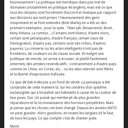
heureusement ! La politique est merdique dans pas mal de
domaines (notamment en politique étrangère), mais est-ce que
tous les citoyens sont forcément d’accord et mutique par rapport
aux décisions qui sont prises ? Heureusement des gens
s’expriment et se font entendre (Bob Marley en a été un des
premiers exemples ; pour la suite : Tiken Jah, Besancenot, Bové,
Keny Arkana, La rumeur,…) Certains sont blancs, d’autre noirs,
certain sont jamaïquains, d’autre français, certain issus de
l’immigration, d’autre pas, certains sont nés riches, d’autres
pauvres. La connerie ou les actes intelligents n’ont pas de
frontières, de couleurs ou de classe sociale. Et malgré une
politique de merde, on arrive à écouter, et plutôt facilement
(internet), des artistes revendicatifs ; contrairement à d’autre pays
comme en Chine, en Corée, etc… ou les sites internet sont filtrés
et la liberté d’expression bafouée.
Ce que dit Eek-A-Mouse a un fond de vérité. La Jamaïque a été
construite de cette manière là. Sur les cendres d’un système
esclavagiste qui a brutalisé ses habitants à cause de la couleur de
leur peau. Oui. Un passé qui mériterait de plus grandes
réparations et la reconnaissance des horreurs perpétrées. Mais
je pense que les choses ont bien changé. Depuis les années 60/70
on peut gueuler. Alors gueulons, en toutes les langues s’il le faut,
de tous les pays. Ce qui compte c’est de chanter juste.
Marie