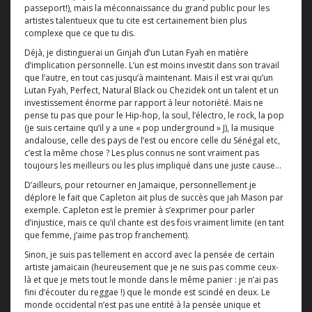
passeport!), mais la méconnaissance du grand public pour les
artistes talentueux que tu cite est certainement bien plus
complexe que ce que tu dis.
Déjà, je distinguerai un Ginjah d’un Lutan Fyah en matière
d’implication personnelle. L’un est moins investit dans son travail
que l’autre, en tout cas jusqu’à maintenant. Mais il est vrai qu’un
Lutan Fyah, Perfect, Natural Black ou Chezidek ont un talent et un
investissement énorme par rapport à leur notoriété. Mais ne
pense tu pas que pour le Hip-hop, la soul, l’électro, le rock, la pop
(je suis certaine qu’il y a une « pop underground » J), la musique
andalouse, celle des pays de l’est ou encore celle du Sénégal etc,
c’est la même chose ? Les plus connus ne sont vraiment pas
toujours les meilleurs ou les plus impliqué dans une juste cause…
D’ailleurs, pour retourner en Jamaique, personnellement je
déplore le fait que Capleton ait plus de succès que jah Mason par
exemple. Capleton est le premier à s’exprimer pour parler
d’injustice, mais ce qu’il chante est des fois vraiment limite (en tant
que femme, j’aime pas trop franchement).
Sinon, je suis pas tellement en accord avec la pensée de certain
artiste jamaïcain (heureusement que je ne suis pas comme ceux-
là et que je mets tout le monde dans le même panier : je n’ai pas
fini d’écouter du reggae !) que le monde est scindé en deux. Le
monde occidental n’est pas une entité à la pensée unique et