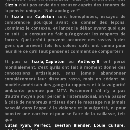
Sizzla
n’ait pas envie de s’excuser auprès des tenants de
la pensée unique...“Nah apologize!!”
Si
Sizzla
ou
Capleton
sont homophobes, essayez de
comprendre pourquoi avant de donner des leçons.
Examinez le contexte, et lancez le débat avant quoi que
ce soit. La censure ne fait qu’aggraver les rapports de
forces. Quel crédit peuvent accorder des rastas à des
gens qui arrivent tels les colons qu’ils ont connu pour
leur dire ce qu’il faut penser et comment se comporter ?
Et puis si
Sizzla, Capleton
ou
Anthony B
ont percé
mondialement, c’est qu’ils ont fait à moment donné des
concessions artistiques, sans jamais abandonner
complètement leur discours rasta, mais en cédant au
modèle américain des gangsta rappeurs et à la vulgarité
ambiante promue par MTV. Forcément s’il n’y a pas
d’autre moyen pour percer à l’international, on va passer
à côté de nombreux artistes dont le message n’a jamais
basculé dans l’appel à la violence et la vulgarité, ni pour
booster une carrière ni pour se faire de la caillasse, tels
que
Lutan Fyah, Perfect, Everton Blender, Louie Culture,