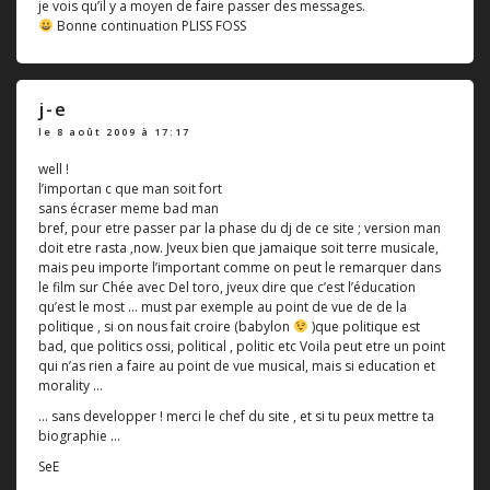
je vois qu’il y a moyen de faire passer des messages.
Bonne continuation PLISS FOSS
j-e
le 8 août 2009 à 17:17
well !
l’importan c que man soit fort
sans écraser meme bad man
bref, pour etre passer par la phase du dj de ce site ; version man
doit etre rasta ‚now. Jveux bien que jamaique soit terre musicale,
mais peu importe l’important comme on peut le remarquer dans
le film sur Chée avec Del toro, jveux dire que c’est l’éducation
qu’est le most ... must par exemple au point de vue de de la
politique , si on nous fait croire (babylon
)que politique est
bad, que politics ossi, political , politic etc Voila peut etre un point
qui n’as rien a faire au point de vue musical, mais si education et
morality ...
... sans developper ! merci le chef du site , et si tu peux mettre ta
biographie ...
SeE