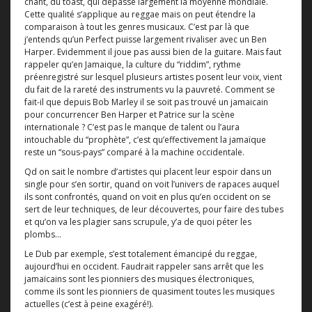
chant, du toast, qui dépasse largement la moyenne mondiale.
Cette qualité s’applique au reggae mais on peut étendre la
comparaison à tout les genres musicaux. C’est par là que
j’entends qu’un Perfect puisse largement rivaliser avec un Ben
Harper. Evidemment il joue pas aussi bien de la guitare. Mais faut
rappeler qu’en Jamaique, la culture du “riddim”, rythme
préenregistré sur lesquel plusieurs artistes posent leur voix, vient
du fait de la rareté des instruments vu la pauvreté. Comment se
fait-il que depuis Bob Marley il se soit pas trouvé un jamaicain
pour concurrencer Ben Harper et Patrice sur la scène
internationale ? C’est pas le manque de talent ou l’aura
intouchable du “prophète”, c’est qu’effectivement la jamaïque
reste un “sous-pays” comparé à la machine occidentale.
Qd on sait le nombre d’artistes qui placent leur espoir dans un
single pour s’en sortir, quand on voit l’univers de rapaces auquel
ils sont confrontés, quand on voit en plus qu’en occident on se
sert de leur techniques, de leur découvertes, pour faire des tubes
et qu’on va les plagier sans scrupule, y’a de quoi péter les
plombs...
Le Dub par exemple, s’est totalement émancipé du reggae,
aujourd’hui en occident. Faudrait rappeler sans arrêt que les
jamaïcains sont les pionniers des musiques électroniques,
comme ils sont les pionniers de quasiment toutes les musiques
actuelles (c’est à peine exagéré!).