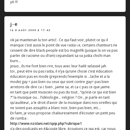
yA !!!
j-e
le 8 août 2009 à 17:42
ok jai maintenan lu ton articl . Ce qui faut voir, plutot ce qu il
manque c’est aussi le point de vue rasta i.e, certains chanteurs ne
cessent de dire black people est bo magnifik (jusque la on va pas
parler de racisme ou d’ism) cepandant sa va juska chichi man
burn...
jesus , ils me font bien rire, tous avec leur hailé selassié jah
toi , peut etre ou pas rasta, il n’ya qu’une chose c’est éducation
éducaton pas en mode (jreprends l’exemple si ...lache et a la
mode) gay = pas bien ou ceux qui sont contre gay= pas bien
arretons de dire ca c bien , jaime sa, et ca c pas ce que jaime.
en tant que petit musicien ou pas du tout , “qu’est-ce qui est bien
?” la musique ou... l’idéiologie... religion ? On , je parle en tant
qu’auditeur, a le droit d’avoir de la musique dans nos oreilles qui
ne soient pas assujétis a blanc noir, bien pas bien, etc...
En faim, je vous propose chaleuresement d’écouter un petit peu
de rumba :
http://www.nzolani.net/spip.php?rubrique1
y’a des podcasts en é&coute libre, écoutons ce qui est, car nous