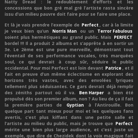
Natty Dread : le redoublement d’efforts et les
concessions que bon gré mal gré l’artiste rasta sincère
issu d’un milieu pauvre doit faire pour se faire une place.
Et là je vais prendre l’exemple de
Perfect
, car à la limite
je veux bien qu’un
Norris Man
ou un
Terror Fabulous
soient plus hermétiques au grand public. Mais
PERFECT
bordel !!! Il a produit 2 albums et s’apprête à en sortir un
3e. Le 2ème est une pure merveille, démontrant tout
l’éventail de ses performance vocales, très marquées
soul, ce qui devrait à coup sûr, séduire le public
occidental. Pour moi Perfect est loin devant
Patrice
, et il
fait en preuve d’un même éclectisme en explorant des
horizons très vastes, avec des envolées lyriques
tellement plus séduisantes. Ce gars devrait déjà remplir
des zéniths partout où il va.
Ben Harper
a bien été
propulsé dès son premier album, non ? Au lieu de ça il fait
la première parties de
Gyptian
à l’Antirouille. Bon
quelque part tant mieux pour moi et les quelques fans
avertis, c’est plus kiffant dans une petite salle et
l’artiste au milieu du public, mais je trouve que
Perfect
mérite une bien plus large audience, et c’est juste un
exemple, que dire de Chezidek dont la voix magique fait