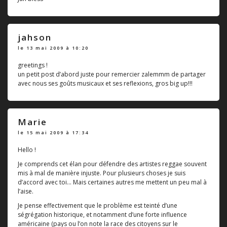
jahson
le 13 mai 2009 à 10:20
greetings !
un petit post d’abord juste pour remercier zalemmm de partager
avec nous ses goûts musicaux et ses reflexions, gros big up!!!
Marie
le 15 mai 2009 à 17:34
Hello !
Je comprends cet élan pour défendre des artistes reggae souvent
mis à mal de manière injuste. Pour plusieurs choses je suis
d’accord avec toi… Mais certaines autres me mettent un peu mal à
l’aise.
Je pense effectivement que le problème est teinté d’une
ségrégation historique, et notamment d’une forte influence
américaine (pays ou l’on note la race des citoyens sur le