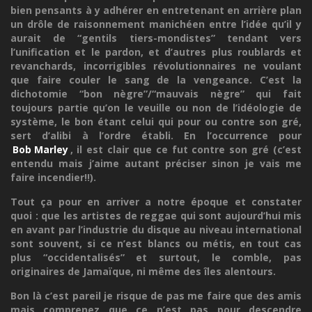
bien pensants à y adhérer en entretenant en arrière plan
un drôle de raisonnement manichéen entre l’idée qu’il y
aurait de “gentils tiers-mondistes” tendant vers
l’unification et le pardon, et d’autres plus roublards et
revanchards, incorrigibles révolutionnaires ne voulant
que faire couler le sang de la vengeance. C’est la
dichotomie “bon nègre”/“mauvais nègre” qui fait
toujours partie qu’on le veuille ou non de l’idéologie de
système, le bon étant celui qui pour ou contre son gré,
sert d’alibi à l’ordre établi. En l’occurrence pour
Bob Marley
, il est clair que ce fut contre son gré (c’est
entendu mais j’aime autant préciser sinon je vais me
faire incendier!!).
Tout ça pour en arriver a notre époque et constater
quoi : que les artistes de reggae qui sont aujourd’hui mis
en avant par l’industrie du disque au niveau international
sont souvent, si ce n’est blancs ou métis, en tout cas
plus “occidentalisés” et surtout, le comble, pas
originaires de Jamaïque, ni même des îles alentours.
Bon là c’est pareil je risque de pas me faire que des amis
mais comprenez que ce n’est pas pour descendre