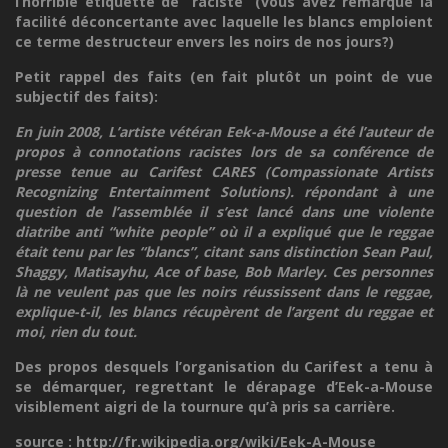
l’horrible étiquette de “raciste” (vous avez remarqué la
facilité déconcertante avec laquelle les blancs emploient
ce terme destructeur envers les noirs de nos jours?)
Petit rappel des faits (en fait plutôt un point de vue
subjectif des faits):
En juin 2008, L’artiste vétéran Eek-a-Mouse a été l’auteur de
propos à connotations racistes lors de sa conférence de
presse tenue au Carifest CARES (Compassionate Artists
Recognizing Entertainment Solutions). répondant à une
question de l’assemblée il s’est lancé dans une violente
diatribe anti “white people” où il a expliqué que le reggae
était tenu par les “blancs”, citant sans distinction Sean Paul,
Shaggy, Matisayhu, Ace of base, Bob Marley. Ces personnes
là ne veulent pas que les noirs réussissent dans le reggae,
explique-t-il, les blancs récupèrent de l’argent du reggae et
moi, rien du tout.
Des propos desquels l’organisation du Carifest a tenu à
se démarquer, regrettant le dérapage d’Eek-a-Mouse
visiblement aigri de la tournure qu’à pris sa carrière.
source : http://fr.wikipedia.org/wiki/Eek-A-Mouse