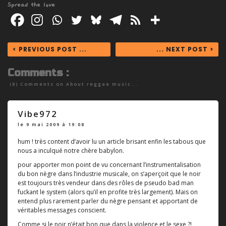
Spread the love
< PREVIOUS POST ...
... NEXT POST >
Comments :
(8) Comments on
About reggae music...
Vibe972
le 9 mai 2009 à 19:08
hum ! très content d’avoir lu un article brisant enfin les tabous que
nous a inculqué notre chère babylon.
pour apporter mon point de vu concernant l’instrumentalisation
du bon nègre dans l’industrie musicale, on s’aperçoit que le noir
est toujours très vendeur dans des rôles de pseudo bad man
fuckant le system (alors qu’il en profite très largement). Mais on
entend plus rarement parler du nègre pensant et apportant de
véritables messages conscient.
Comme si le noir n’était bon que dans la violence et le sexe ?!