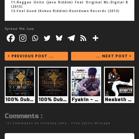
11-Reggae Unite (Java Riddim) Feat Original Mc-Digital B
(2015)
12-Feel Good (Kokoo Riddim)-Rootdown Records (2012)
Spread the love
< PREVIOUS POST ...
... NEXT POST >
100% Dubplates West Indies/Africa/France
100% Dubplates Vol.5
Fyakin - The Sangoma Hits Tape (2006-2014)
Nesbeth - Taste Victory Mixtape
Comments :
(1) Comments on
Anthony John - Free Spirit Mixtape