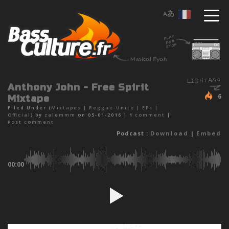
Anthony John - Free Spirit
6
Mixtape
Filed Under (
Mixtapes
|
Reggae-Unite
|
EPs
|
Official
) by
zalemmm
on 05-01-2016 |
1
comment
|
Post comment
Podcast :
Download
|
Embed
00:00