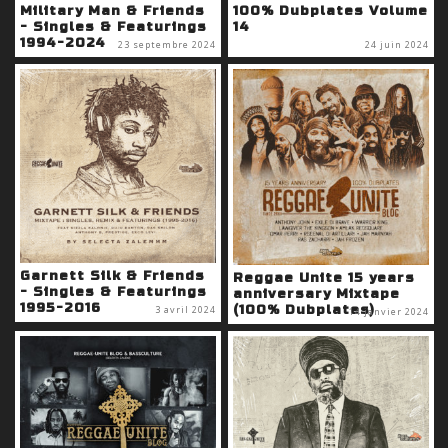
Military Man & Friends
100% Dubplates Volume
- Singles & Featurings
14
1994-2024
23 septembre 2024
24 juin 2024
Garnett Silk & Friends
Reggae Unite 15 years
- Singles & Featurings
anniversary Mixtape
1995-2016
(100% Dubplates)
3 avril 2024
14 janvier 2024