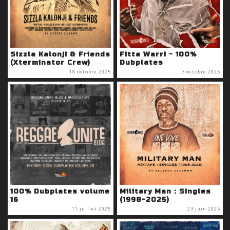
Sizzla Kalonji & Friends
Fitta Warri - 100%
(Xterminator Crew)
Dubplates
18 octobre 2025
3 octobre 2025
100% Dubplates volume
Military Man : Singles
16
(1998-2025)
11 juillet 2025
23 juin 2025