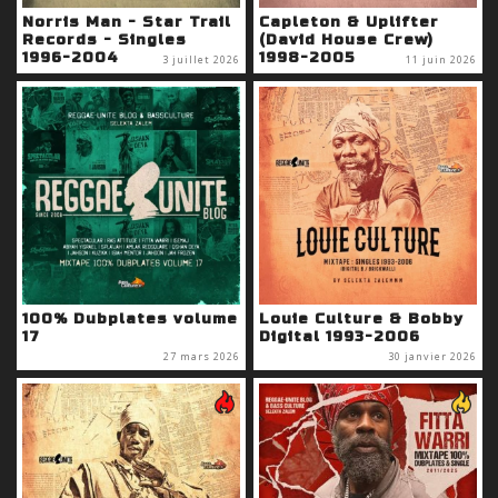
Norris Man - Star Trail
Capleton & Uplifter
Records - Singles
(David House Crew)
1996-2004
1998-2005
3 juillet 2026
11 juin 2026
100% Dubplates volume
Louie Culture & Bobby
17
Digital 1993-2006
27 mars 2026
30 janvier 2026