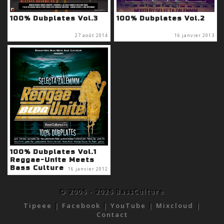
100% Dubplates Vol.3
100% Dubplates Vol.2
27 août 2014
16 janvier 2013
100% Dubplates Vol.1
Reggae-Unite Meets
Bass Culture
16 janvier 2012
© 2006 - 2026 BassCulture
Tipeee
|
Facebook
|
YouTube
|
Mixcloud
|
Contact