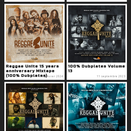
Reggae Unite 15 years
100% Dubplates Volume
anniversary Mixtape
13
(100% Dubplates)
14 janvier 2024
11 septembre 2023