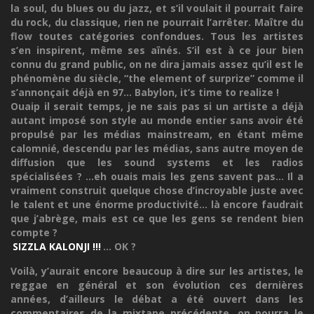
la soul, du blues ou du jazz, et s’il voulait il pourrait faire
du rock, du classique, rien ne pourrait l’arrêter. Maître du
flow toutes catégories confondues. Tous les artistes
s’en inspirent, même ses aînés. S’il est à ce jour bien
connu du grand public, on ne dira jamais assez qu’il est le
phénomène du siècle, “the element of surprize” comme il
s’annonçait déjà en 97... Babylon, it’s time to realize !
Ouaip il serait temps, je ne sais pas si un artiste a déjà
autant imposé son style au monde entier sans avoir été
propulsé par les médias mainstream, en étant même
calomnié, descendu par les médias, sans autre moyen de
diffusion que les sound systems et les radios
spécialisées ? ...eh ouais mais les gens savent pas... Il a
vraiment construit quelque chose d’incroyable juste avec
le talent et une énorme productivité... là encore faudrait
que j’abrège, mais est ce que les gens se rendent bien
compte ?
SIZZLA KALONJI !!!
... OK ?
Voilà, y’aurait encore beaucoup à dire sur les artistes, le
reggae en général et son évolution ces dernières
années, d’ailleurs le débat a été ouvert dans les
commentaires de la mixtape précédente, on pourra le