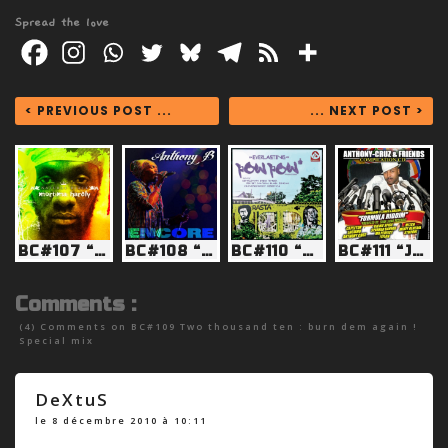
Spread the love
< PREVIOUS POST ...
... NEXT POST >
BC#107 “Lift Up Thy Head”
BC#108 “Jah no dead”
BC#110 “The best is yet to come”
BC#111 “Jah never let us down”
Comments :
(4) Comments on
BC#109 Two thousand ten : burn dem again !
Special mix
DeXtuS
le 8 décembre 2010 à 10:11