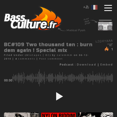
BC#109 Two thousand ten : burn
1
dem again ! Special mix
Filed Under (
Mixtapes
|
BC
) by
zalemmm
on 06-12-
2010 |
4
comments
|
Post comment
Podcast :
Download
|
Embed
00:00