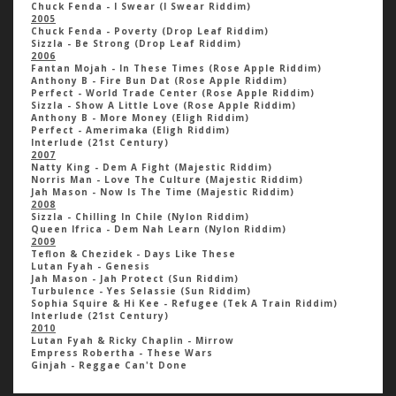
Chuck Fenda - I Swear (I Swear Riddim)
2005
Chuck Fenda - Poverty (Drop Leaf Riddim)
Sizzla - Be Strong (Drop Leaf Riddim)
2006
Fantan Mojah - In These Times (Rose Apple Riddim)
Anthony B - Fire Bun Dat (Rose Apple Riddim)
Perfect - World Trade Center (Rose Apple Riddim)
Sizzla - Show A Little Love (Rose Apple Riddim)
Anthony B - More Money (Eligh Riddim)
Perfect - Amerimaka (Eligh Riddim)
Interlude (21st Century)
2007
Natty King - Dem A Fight (Majestic Riddim)
Norris Man - Love The Culture (Majestic Riddim)
Jah Mason - Now Is The Time (Majestic Riddim)
2008
Sizzla - Chilling In Chile (Nylon Riddim)
Queen Ifrica - Dem Nah Learn (Nylon Riddim)
2009
Teflon & Chezidek - Days Like These
Lutan Fyah - Genesis
Jah Mason - Jah Protect (Sun Riddim)
Turbulence - Yes Selassie (Sun Riddim)
Sophia Squire & Hi Kee - Refugee (Tek A Train Riddim)
Interlude (21st Century)
2010
Lutan Fyah & Ricky Chaplin - Mirrow
Empress Robertha - These Wars
Ginjah - Reggae Can't Done