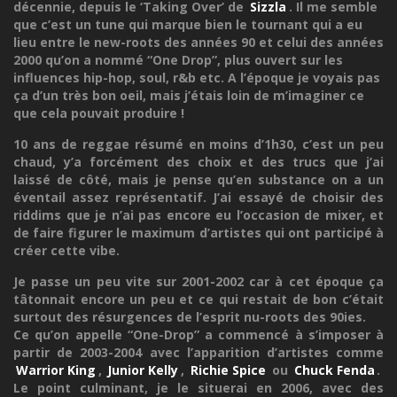
décennie, depuis le ‘Taking Over’ de
Sizzla
. Il me semble
que c’est un tune qui marque bien le tournant qui a eu
lieu entre le new-roots des années 90 et celui des années
2000 qu’on a nommé “One Drop”, plus ouvert sur les
influences hip-hop, soul, r&b etc. A l’époque je voyais pas
ça d’un très bon oeil, mais j’étais loin de m’imaginer ce
que cela pouvait produire !
10 ans de reggae résumé en moins d’1h30, c’est un peu
chaud, y’a forcément des choix et des trucs que j’ai
laissé de côté, mais je pense qu’en substance on a un
éventail assez représentatif. J’ai essayé de choisir des
riddims que je n’ai pas encore eu l’occasion de mixer, et
de faire figurer le maximum d’artistes qui ont participé à
créer cette vibe.
Je passe un peu vite sur 2001-2002 car à cet époque ça
tâtonnait encore un peu et ce qui restait de bon c’était
surtout des résurgences de l’esprit nu-roots des 90ies.
Ce qu’on appelle “One-Drop” a commencé à s’imposer à
partir de 2003-2004 avec l’apparition d’artistes comme
Warrior King
,
Junior Kelly
,
Richie Spice
ou
Chuck Fenda
.
Le point culminant, je le situerai en 2006, avec des