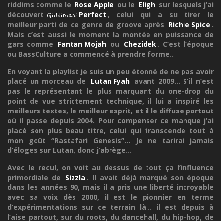
riddims comme le
Rose Apple
ou le
Eligh
sur lesquels j’ai
découvert
Perfect
, celui qui a su tirer le
Giddimani
meilleur parti de ce genre de groove après
Richie Spice
.
Mais c’est aussi le moment la montée en puissance de
gars comme
Fantan Mojah
ou
Chezidek
. C’est l’époque
ou BassCulture a commencé à prendre forme..
En voyant la playlist je suis un peu étonné de ne pas avoir
placé un morceau de
Lutan Fyah
avant 2009... S’il n’est
pas le représentant le plus marquant du one-drop du
point de vue strictement technique, il lui a inspiré les
meilleurs textes, le meilleur esprit, et il le diffuse partout
où il passe depuis 2004. Pour compenser ce manque j’ai
placé son plus beau titre, celui qui transcende tout à
mon goût “Rastafari Genesis”... Je ne tarirai jamais
d’éloges sur Lutan, donc j’abrège...
Avec le recul, on voit au dessus de tout ça l’influence
primordiale de
Sizzla
. Il avait déjà marqué son époque
dans les années 90, mais il a pris une liberté incroyable
avec sa voix dès 2000, il est le pionnier en terme
d’expérimentations sur ce terrain là... il est depuis à
l’aise partout, sur du roots, du dancehall, du hip-hop, de