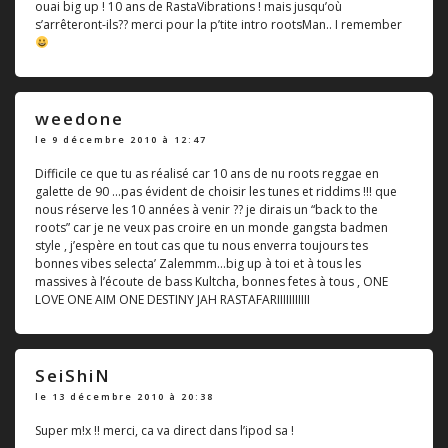
ouai big up ! 10 ans de RastaVibrations ! mais jusqu’où
s’arrêteront-ils?? merci pour la p’tite intro rootsMan.. I remember
weedone
le 9 décembre 2010 à 12:47
Difficile ce que tu as réalisé car 10 ans de nu roots reggae en
galette de 90 ...pas évident de choisir les tunes et riddims !!! que
nous réserve les 10 années à venir ?? je dirais un “back to the
roots” car je ne veux pas croire en un monde gangsta badmen
style , j’espère en tout cas que tu nous enverra toujours tes
bonnes vibes selecta’ Zalemmm...big up à toi et à tous les
massives à l’écoute de bass Kultcha, bonnes fetes à tous , ONE
LOVE ONE AIM ONE DESTINY JAH RASTAFARIIIIIIIIIII
SeiShiN
le 13 décembre 2010 à 20:38
Super m!x !! merci, ca va direct dans l’ipod sa !