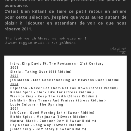
poursuivre.
C’était bien kiffant de faire ce petit retour en arrière
pour cette sélection, j’espère que vous aurez autant de
plaisir à l’écouter en attendant de voir ce que nous
réserve 2011.
The fyah we ah blaze, we nah ease up !
Sweet reggae music is our goldmine
Intro: King David Ft. The Rootsman - 21st Century
2001
Sizzla - Taking Over (911 Riddim)
2002
Jah Mason - Lion Look (Knocking On Heavens Door Riddim)
2003
Capleton - Never Let Them Get You Down (Stress Riddim)
Richie Spice - Black Like Tar (Stress Riddim )
Warrior King - Keep The Faith (Stress Riddim )
Jah Mali - Give Thanks And Praises (Stress Riddim )
Louie Culture - The Uprising
2004
Jah Cure - Good Morning Jah (I Swear Riddim)
Richie Spice - Marijuana (I Swear Riddim)
Natural Black - Conquer Dem (I Swear Riddim)
Iley Dread - Long Way (I Swear Riddim)
Junior Kelly - Dem Story (I Swear Riddim)