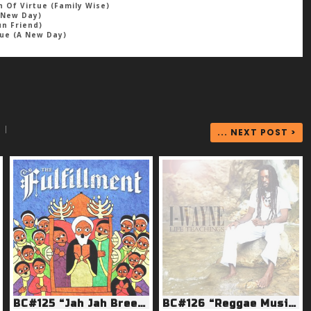
 Of Virtue (Family Wise)
A New Day)
un Friend)
ue (A New Day)
|
... NEXT POST >
BC#125 “Jah Jah Breeze”
BC#126 “Reggae Music more & more”