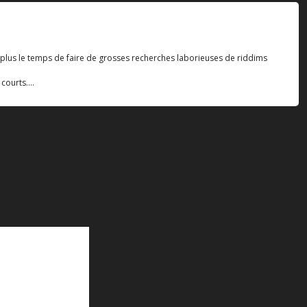
 plus le temps de faire de grosses recherches laborieuses de riddims
courts....