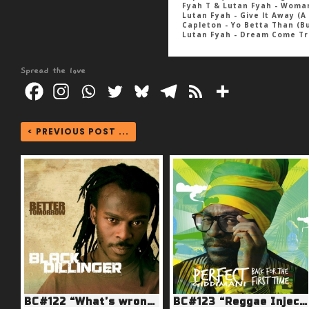
Fyah T & Lutan Fyah - Woman
Lutan Fyah - Give It Away (
Capleton - Yo Betta Than (B
Lutan Fyah - Dream Come Tr
Spread the love
< PREVIOUS POST ...
BC#122 “What’s wrong with the picture?”
BC#123 “Reggae Injection” (Spéciale Perfect Giddimani)