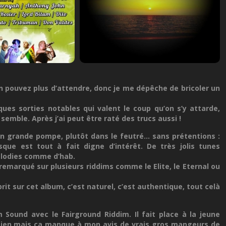
n pouvez plus d’attendre, donc je me dépêche de bricoler un
ques sorties notables qui valent le coup qu’on s’y attarde,
emble. Après j’ai peut être raté des trucs aussi !
en grande pompe, plutôt dans le feutré… sans prétentions :
sque est tout à fait digne d’intérêt. De très jolis tunes
mélodies comme d’hab.
remarqué sur plusieurs riddims comme le Elite, le Eternal ou
rit sur cet album, c’est naturel, c’est authentique, tout celà
Sound avec le Fairground Riddim. Il fait place à la jeune
 bien mais ça manque à mon avis de vrais gros mangeurs de