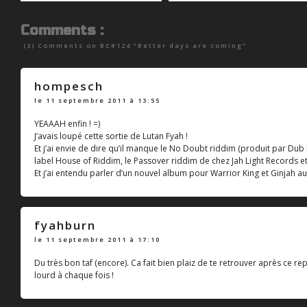
Comments :
(3) Comments on
BC#124 “Better days are coming”
hompesch
le 11 septembre 2011 à 13:55
YEAAAH enfin ! =)
J’avais loupé cette sortie de Lutan Fyah !
Et j’ai envie de dire qu’il manque le No Doubt riddim (produit par Dub
label House of Riddim, le Passover riddim de chez Jah Light Records 
Et j’ai entendu parler d’un nouvel album pour Warrior King et Ginjah a
fyahburn
le 11 septembre 2011 à 17:10
Du très bon taf (encore). Ca fait bien plaiz de te retrouver après ce 
lourd à chaque fois !