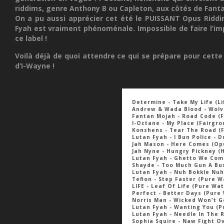
riddims, genre Anthony B ou Capleton, aux côtés de Fantan
On a pu aussi apprécier cet été le PUISSANT Opus Riddi
Fyah est vraiment phénoménale. Impossible de faire l’imp
ce label !
Voilà déjà de quoi attendre ce qui se prépare pour cette
d’I-Wayne !
Determine - Take My Life (Li
Andrew & Wada Blood - Wolve
Fantan Mojah - Road Code (F
I-Octane - My Place (Fairgr
Konshens - Tear The Road (
Lutan Fyah - I Bun Police -
Jah Mason - Here Comes (Op
Jah Nyne - Hungry Pickney (H
Lutan Fyah - Ghetto We Com
Shayde - Too Much Gun A Bu
Lutan Fyah - Nuh Bokkle Nuh
Teflon - Step Faster (Pure W
LIFE - Leaf Of Life (Pure Wa
Perfect - Better Days (Pure
Norris Man - Wicked Won't G
Lutan Fyah - Wanting You (P
Lutan Fyah - Needle In The 
Sophia Squire - Naw Fight O