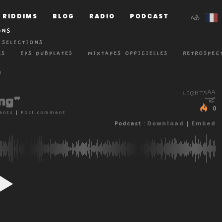
RIDDIMS
BLOG
RADIO
PODCAST
ONS
 SELECTIONS
ES
EPS DUBPLATES
MIXTAPES OFFICIELLES
RETROSPEC
ng”
0
ents
|
Post comment
Podcast :
Download
|
Embed