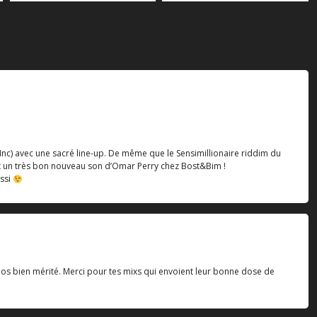
 Inc) avec une sacré line-up. De même que le Sensimillionaire riddim du
et un très bon nouveau son d’Omar Perry chez Bost&Bim !
ussi
repos bien mérité. Merci pour tes mixs qui envoient leur bonne dose de