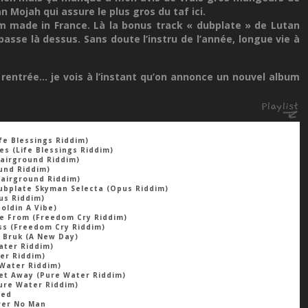
 Mojah qui assure le plus gros du taf ici.
m made in France. Là la bonus track « dubplate » de Lutan
asse là dessus. Sans doute l’instru de l’année, longue vie à
 rentrée… je vois à l’instant qu’on annonce un nouvel album
fe Blessings Riddim)
s (Life Blessings Riddim)
airground Riddim)
ound Riddim)
Fairground Riddim)
 Dubplate Skyman Selecta (Opus Riddim)
us Riddim)
oldin A Vibe)
e From (Freedom Cry Riddim)
ss (Freedom Cry Riddim)
 Bruk (A New Day)
ater Riddim)
ter Riddim)
 Water Riddim)
et Away (Pure Water Riddim)
ure Water Riddim)
Red
ver No Man