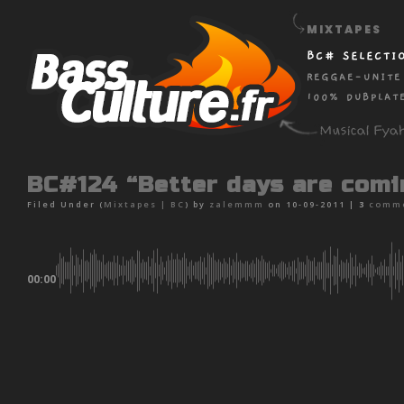
MIXTAPES
BC# SELECTI
REGGAE-UNITE
100% DUBPLAT
BC#124 “Better days are comi
Filed Under (
Mixtapes
|
BC
) by
zalemmm
on 10-09-2011 |
3
comm
00:00