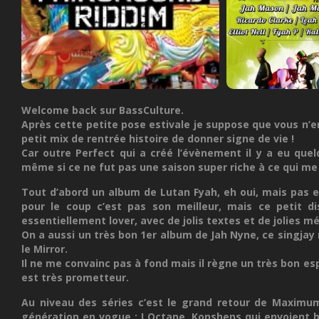
Welcome back sur BassCulture.
Après cette petite pose estivale je suppose que vous n’e
petit mix de rentrée histoire de donner signe de vie !
Car outre Perfect qui a créé l’évènement il y a eu quel
même si ce ne fut pas une saison super riche à ce qui me s
Tout d’abord un album de Lutan Fyah, eh oui, mais pas 
pour le coup c’est pas son meilleur, mais ce petit di
essentiellement lover, avec de jolis textes et de jolies 
On a aussi un très bon 1er album de Jah Nyne, ce singjay 
le Mirror.
Il ne me convainc pas à fond mais il règne un très bon esp
est très prometteur.
Au niveau des séries c’est le grand retour de Maximum 
génération en vogue : I Octane, Konshens qui envoient