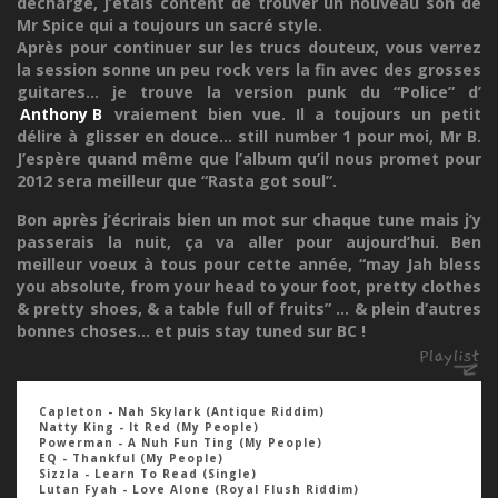
décharge, j’étais content de trouver un nouveau son de
Mr Spice qui a toujours un sacré style.
Après pour continuer sur les trucs douteux, vous verrez
la session sonne un peu rock vers la fin avec des grosses
guitares... je trouve la version punk du “Police” d’
Anthony B
vraiement bien vue. Il a toujours un petit
délire à glisser en douce... still number 1 pour moi, Mr B.
J’espère quand même que l’album qu’il nous promet pour
2012 sera meilleur que “Rasta got soul”.
Bon après j’écrirais bien un mot sur chaque tune mais j’y
passerais la nuit, ça va aller pour aujourd’hui. Ben
meilleur voeux à tous pour cette année, “may Jah bless
you absolute, from your head to your foot, pretty clothes
& pretty shoes, & a table full of fruits” ... & plein d’autres
bonnes choses... et puis stay tuned sur BC !
Capleton - Nah Skylark (Antique Riddim)
Natty King - It Red (My People)
Powerman - A Nuh Fun Ting (My People)
EQ - Thankful (My People)
Sizzla - Learn To Read (Single)
Lutan Fyah - Love Alone (Royal Flush Riddim)