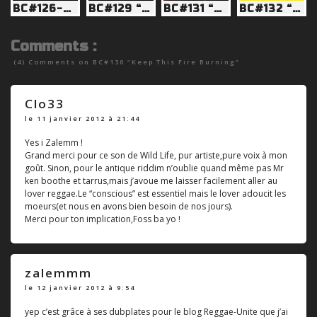
BC#126-Remix : Reggae Music more & more... & more !!!
BC#129 “Tired of the Babylon system”
BC#131 “Tek It To The Heights”
BC#132 “The more dem a fight we, the stronger we get”
Comments :
(4) Comments on
BC#130 “Keep This Fire Burning”
Clo33
le 11 janvier 2012 à 21:44
Yes i Zalemm !
Grand merci pour ce son de Wild Life, pur artiste,pure voix à mon
goût. Sinon, pour le antique riddim n’oublie quand même pas Mr
ken boothe et tarrus,mais j’avoue me laisser facilement aller au
lover reggae.Le “conscious” est essentiel mais le lover adoucit les
moeurs(et nous en avons bien besoin de nos jours).
Merci pour ton implication,Foss ba yo !
zalemmm
le 12 janvier 2012 à 9:54
yep c’est grâce à ses dubplates pour le blog Reggae-Unite que j’ai