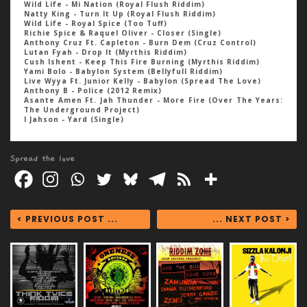
Wild Life - Mi Nation (Royal Flush Riddim)
Natty King - Turn It Up (Royal Flush Riddim)
Wild Life - Royal Spice (Too Tuff)
Richie Spice & Raquel Oliver - Closer (Single)
Anthony Cruz Ft. Capleton - Burn Dem (Cruz Control)
Lutan Fyah - Drop It (Myrthis Riddim)
Cush Ishent - Keep This Fire Burning (Myrthis Riddim)
Yami Bolo - Babylon System (Bellyfull Riddim)
Live Wyya Ft. Junior Kelly - Babylon (Spread The Love)
Anthony B - Police (2012 Remix)
Asante Amen Ft. Jah Thunder - More Fire (Over The Years:
The Underground Project)
I Jahson - Yard (Single)
Spread the love
< PREVIOUS POST ...
... NEXT POST >