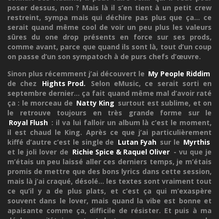
poser dessus, non ? Mais là il s’en tient à un petit crew
restreint, sympa mais qui déchire pas plus que ça... ce
serait quand même cool de voir un peu plus les valeurs
sûres du one drop présents en force sur ses prods,
comme avant, parce que quand ils sont là, tout d’un coup
on passe d’un son sympatoch à de purs chefs d’œuvre.
Sinon plus récemment j’ai découvert le
My People Riddim
de chez
Hights Prod.
Selon eMusic, ce serait sorti en
septembre dernier... ça fait quand même mal d’avoir raté
ça : le morceau de
Natty King
surtout est sublime, et on
le retrouve toujours en très grande forme sur le
Royal Flush
: il va lui falloir un album là c’est le moment,
il est chaud le King. Après ce que j’ai particulièrement
kiffé d’autre c’est le single de
Lutan Fyah
sur le
Myrthis
et le joli lover de
Richie Spice & Raquel Oliver
- vu que je
m’étais un peu laissé aller ces derniers temps, je m’étais
promis de mettre que des bons lyrics dans cette session,
mais là j’ai craqué, désolé... les textes sont vraiment tout
ce qu’il y a de plus plats, et c’est ça qui m’exaspère
souvent dans le lover, mais quand la vibe est bonne et
apaisante comme ça, difficile de résister. Et puis à ma