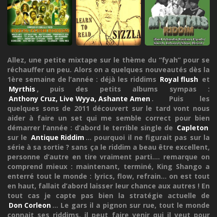
Allez, une petite mixtape sur le thème du “fyah” pour se
réchauffer un peu. Alors on a quelques nouveautés dès la
1ère semaine de l’année : déjà les riddims
Royal flush
et
Myrthis
, puis des petits albums sympas :
Anthony Cruz, Live Wyya, Ashante Amen
. Puis les
quelques sons de 2011 découvert sur le tard vont nous
aider à faire un set qui me semble correct pour bien
démarrer l’année : d’abord le terrible single de
Capleton
sur le
Antique Riddim
... pourquoi il ne figurait pas sur la
série à sa sortie ? sans ça le riddim a beau être excellent,
personne d’autre en tire vraiment parti.... remarque on
comprend mieux : maintenant, terminé, King Shango a
enterré tout le monde : lyrics, flow, refrain... on est tout
en haut, fallait d’abord laisser leur chance aux autres ! En
tout cas je capte pas bien la stratégie actuelle de
Don Corleon
... Le gars il a pignon sur rue, tout le monde
connait ses riddims, il peut faire venir qui il veut pour