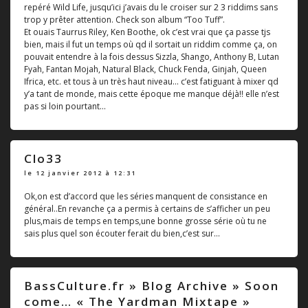
repéré Wild Life, jusqu’ici j’avais du le croiser sur 2 3 riddims sans
trop y prêter attention. Check son album “Too Tuff”.
Et ouais Taurrus Riley, Ken Boothe, ok c’est vrai que ça passe tjs
bien, mais il fut un temps où qd il sortait un riddim comme ça, on
pouvait entendre à la fois dessus Sizzla, Shango, Anthony B, Lutan
Fyah, Fantan Mojah, Natural Black, Chuck Fenda, Ginjah, Queen
Ifrica, etc. et tous à un très haut niveau... c’est fatiguant à mixer qd
y’a tant de monde, mais cette époque me manque déjà!! elle n’est
pas si loin pourtant...
Clo33
le 12 janvier 2012 à 12:31
Ok,on est d’accord que les séries manquent de consistance en
général..En revanche ça a permis à certains de s’afficher un peu
plus,mais de temps en temps,une bonne grosse série où tu ne
sais plus quel son écouter ferait du bien,c’est sur...
BassCulture.fr » Blog Archive » Soon
come… « The Yardman Mixtape »