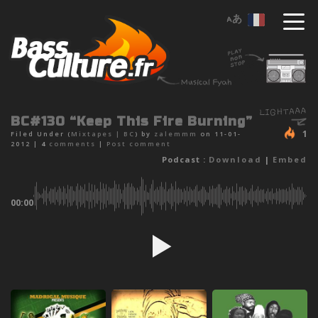
BC#130 “Keep This Fire Burning”
1
Filed Under (
Mixtapes
|
BC
) by
zalemmm
on 11-01-
2012 |
4
comments
|
Post comment
Podcast :
Download
|
Embed
00:00