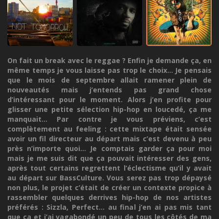
On fait un break avec le reggae ? Enfin je demande ça, en
même temps je vous laisse pas trop le choix... Je pensais
que le mois de septembre allait ramener plein de
nouveautés mais j’entends pas grand chose
d’intéressant pour le moment. Alors j’en profite pour
glisser une petite sélection hip-hop en loucedé, ça me
manquait... Par contre je vous préviens, c’est
complètement au feeling : cette mixtape était sensée
avoir un fil directeur au départ mais c’est devenu à peu
près n’importe quoi... Je comptais garder ça pour moi
mais je me suis dit que ça pouvait intéresser des gens,
après tout certains regrettent l’éclectisme qu’il y avait
au départ sur BassCulture. Vous serez pas trop dépaysé
non plus, le projet c’était de créer un contexte propice à
rassembler quelques derrives hip-hop de nos artistes
préférés : Sizzla, Perfect... au final j’en ai pas mis tant
que ça et j’ai vagabondé un peu de tous les côtés de ma