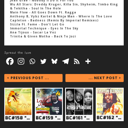
Jean Grae - Nobody'll Do It For You
Wu All Stars: Dreddy Kruger, Killa Sin, Shyheim, Timbo King
& Tekitha - Soul In The Hole
Main Flow - All Goes Down Ft. Ragga
Anthony B, Vybz Kartel & Ninja Man - Where Is The Love
Capleton - Badness (Remix By Imperial Remixes)
Sizzla Ft. Fame - Don't Let Go
Immortal Technique - Eyes In The Sky
Ana Tijoux - Sacar La Voz
Trinita & Given Motha - Back To Jozi
Spread the love
< PREVIOUS POST ...
... NEXT POST >
BC#162 “When mi seh Fyah mi seh BassCulture Fyah!”
BC#158 “Build Back The Vibes”
BC#159 “Ease up the Pressure”
BC#161 “Heal the soul”