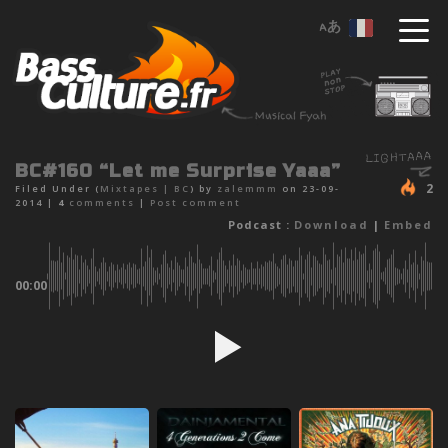
BC#160 “Let me Surprise Yaaa”
2
Filed Under (
Mixtapes
|
BC
) by
zalemmm
on 23-09-
2014 |
4
comments
|
Post comment
Podcast :
Download
|
Embed
00:00