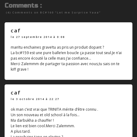
Comments :
(4) Comments on
BC#160 “Let me Surprise Yaaa”
caf
le 27 septembre 2014 à 0:08
man!tu enchaines grave!tu as pris un produit dopant ?
La bc#159 est une pure balle!en boucle ça passe tout seul.Je n’ai
pas encore écouté la celle mais j’ai confiance...
Merci Zalemmm de partager ta passion avec nous,tu sais on te
kiff grave !
caf
le 3 octobre 2014 à 22:27
ok man c’est vrai que TRINITA mérite d’être connu .
Un son nouveau et old school à la fois...
Ma darbukha a chauffer !
Le lien est bien cool.Merci Zalemmm.
A plus tard.
La prochaine tape en electro ?