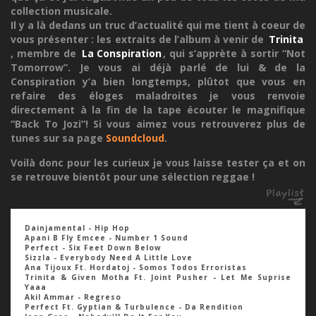
collection musicale.
Il y a là dedans un truc d’actualité qui me tient à coeur de
vous présenter : les extraits de l’album à venir de
Trinita
, membre de
La Conspiration
, qui s’apprète à sortir “Not
Tomorrow”. Je vous ai déjà parlé de lui & de la
Conspiration y’a bien longtemps, plûtot que vous en
refaire des éloges maladroites je vous renvoie
directement à la fin de la tape écouter le magnifique
“Back To Jozi”! Si vous aimez vous retrouverez plus de
tunes sur sa page
Soundcloud
.
Voilà donc pour les curieux je vous laisse tester ça et on
se retrouve bientôt pour une sélection reggae !
Dainjamental - Hip Hop
Apani B Fly Emcee - Number 1 Sound
Perfect - Six Feet Down Below
Sizzla - Everybody Need A Little Love
Ana Tijoux Ft. Hordatoj - Somos Todos Erroristas
Trinita & Given Motha Ft. Joint Pusher - Let Me Suprise
Yaaa
Akil Ammar - Regreso
Perfect Ft. Gyptian & Turbulence - Da Rendition