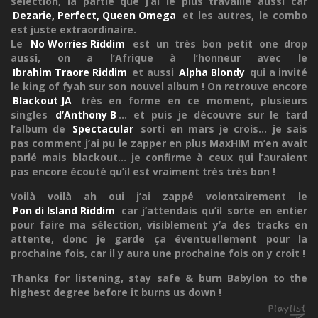
sélection, la partie que j’ai le plus travaillé aussi car
Dezarie, Perfect, Queen Omega
et les autres, le combo
est juste extraordinaire.
Le
No Worries Riddim
est un très bon petit one drop
aussi, on a l’Afrique à l’honneur avec le
Ibrahim Traore Riddim
et aussi
Alpha Blondy
qui a invité
le king of fyah sur son nouvel album ! On retrouve encore
Blackout JA
très en forme en ce moment, plusieurs
singles
d’Anthony B
... et puis je découvre sur le tard
l’album de
Spectacular
sorti en mars je crois... je sais
pas comment j’ai pu le zapper en plus MaxHIM m’en avait
parlé mais blackout... je confirme à ceux qui l’auraient
pas encore écouté qu’il est vraiment très très bon !
Voilà voilà ah oui j’ai zappé volontairement le
Pon di Island Riddim
car j’attendais qu’il sorte en entier
pour faire ma sélection, visiblement y’a des tracks en
attente, donc je garde ça éventuellement pour la
prochaine fois, car il y aura une prochaine fois on y croit !
Thanks for listening, stay safe & burn Babylon to the
highest degree before it burns us down !