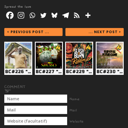
Spread the love
< PREVIOUS POST ...
... NEXT POST >
BC#226 “Drain The Swamp”
BC#227 “Immortal Combat”
BC#229 “Rebel to the last breath”
BC#230 “We Only Wanna Live”
Name
Mail
Website