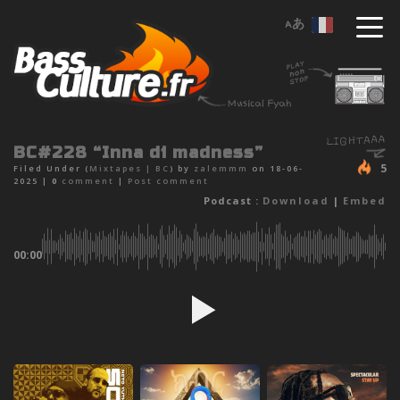
BC#228 “Inna di madness”
5
Filed Under (
Mixtapes
|
BC
) by
zalemmm
on 18-06-
2025 |
0
comment
|
Post comment
Podcast :
Download
|
Embed
00:00