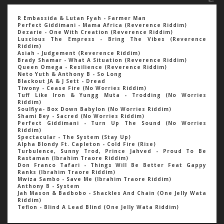
R Embassida & Lutan Fyah - Farmer Man
Perfect Giddimani - Mama Africa (Reverence Riddim)
Dezarie - One With Creation (Reverence Riddim)
Luscious The Empress - Bring The Vibes (Reverence
Riddim)
Asiah - Judgement (Reverence Riddim)
Brady Shamar - What A Situation (Reverence Riddim)
Queen Omega - Resilience (Reverence Riddim)
Neto Yuth & Anthony B - So Long
Blackout JA & J Sett - Dread
Tiwony - Cease Fire (No Worries Riddim)
Tuff Like Iron & Yungg Muta - Trodding (No Worries
Riddim)
Soulfiya- Box Down Babylon (No Worries Riddim)
Shami Bey - Sacred (No Worries Riddim)
Perfect Giddimani - Turn Up The Sound (No Worries
Riddim)
Spectacular - The System (Stay Up)
Alpha Blondy Ft. Capleton - Cold Fire (Rise)
Turbulence, Sunny Trod, Prince Jahved - Proud To Be
Rastaman (Ibrahim Traore Riddim)
Don Franco Tafari - Things Will Be Better Feat Gappy
Ranks (Ibrahim Traore Riddim)
Mwiza Sambo - Save Me (Ibrahim Traore Riddim)
Anthony B - System
Jah Mason & Badbobo - Shackles And Chain (One Jelly Wata
Riddim)
Teflon - Blind A Lead Blind (One Jelly Wata Riddim)