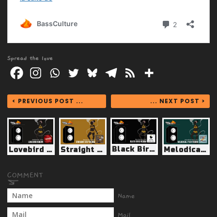
Spread the love
< PREVIOUS POST ...
... NEXT POST >
Black Bird Riddim (Baco Records 2019)
Lovebird Riddim (IrieVibration 2006)
Straight Step Riddim (Warrior Musick 2018)
Melodical Fyah Riddim (Union World Music 2012)
Name
Mail