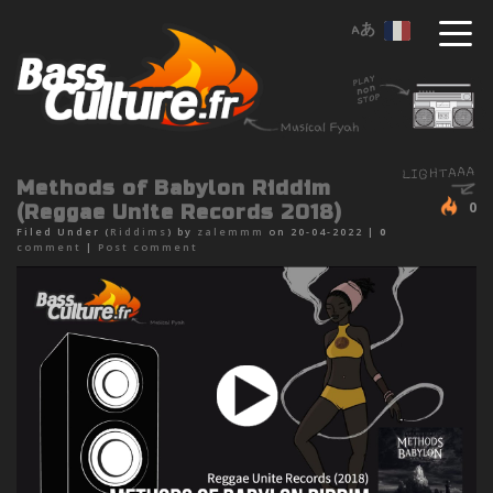
Methods of Babylon Riddim
0
(Reggae Unite Records 2018)
Filed Under (
Riddims
) by
zalemmm
on 20-04-2022 |
0
comment
|
Post comment