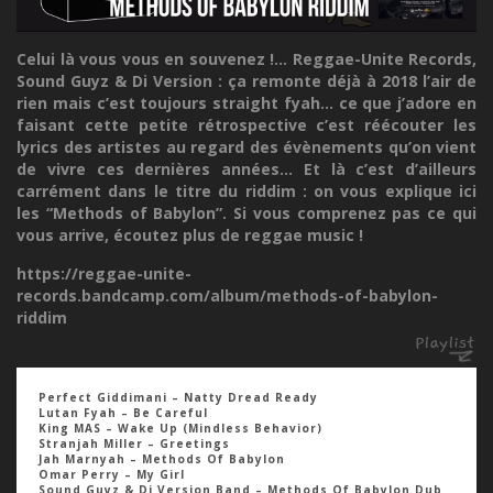
Celui là vous vous en souvenez !... Reggae-Unite Records,
Sound Guyz & Di Version : ça remonte déjà à 2018 l’air de
rien mais c’est toujours straight fyah... ce que j’adore en
faisant cette petite rétrospective c’est réécouter les
lyrics des artistes au regard des évènements qu’on vient
de vivre ces dernières années... Et là c’est d’ailleurs
carrément dans le titre du riddim : on vous explique ici
les “Methods of Babylon”. Si vous comprenez pas ce qui
vous arrive, écoutez plus de reggae music !
https://reggae-unite-
records.bandcamp.com/album/methods-of-babylon-
riddim
Perfect Giddimani – Natty Dread Ready
Lutan Fyah – Be Careful
King MAS – Wake Up (Mindless Behavior)
Stranjah Miller – Greetings
Jah Marnyah – Methods Of Babylon
Omar Perry – My Girl
Sound Guyz & Di Version Band – Methods Of Babylon Dub