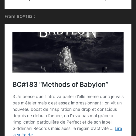
From BC#183 :