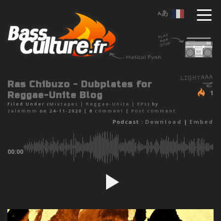
Ras Chibuzo - Dubplates for
1
Reggae-Unite Blog
Filed Under (
Mixtapes
|
Reggae-Unite
|
EPs
) by
zalemmm
on 24-11-2020 |
0
comment
|
Post comment
Podcast :
Download
|
Embed
00:00