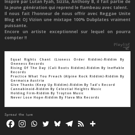
Inspiré par Lutan Fyah, Sizzla, Anthony B, il fait partie de
la jeune génération qui reprend le flambeau avec talent.
Il nous fait l’honneur de nous offrir avec Reggae Unite
Blog et OJ Vizion une mixtape 100% Dubplates vraiment
puissante.
Encore un artiste exceptionnel sur lequel on pourra
compter !!
Equal Rights Chant (Lioness Order Riddim)-Riddim By
Oneness Records
Rising Of The Day (Cali Roots Riddim)-Riddim By Ineffable
Records
Practice What You Preach (Alpine Rock Riddim)-Riddim By
Germaica Austria
Give Thanks (Keep Up Riddim)-Riddim By Tad's Record
Cannabinoid-Riddim By Celestial Heights Music
Holding Firm-Riddim By Troyton Music
Never Lose Hope-Riddim By Flava Mix Records
Spread the love