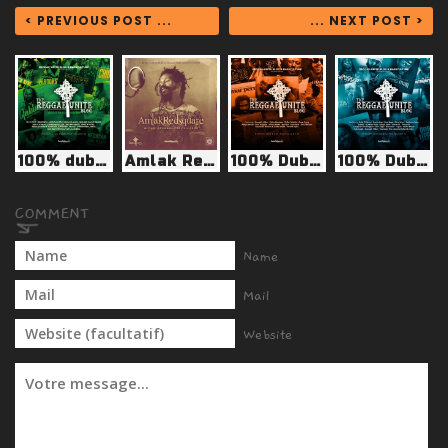
< PREVIOUS POST ...
... NEXT POST >
100% dubplates vol.9
Amlak Redsquare - Dubplates for Reggae-Unite Blog
100% Dubplates Volume 10
100% Dubplates Volume 11
Name
Mail
Website