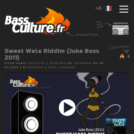
Sweet Wata Riddim (Juke Boxx
0
2011)
Filed Under (
Articles
|
Riddims
) by
zalemmm
on 30-
05-2022 |
0
comment
|
Post comment