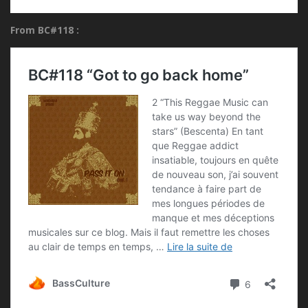
From BC#118 :