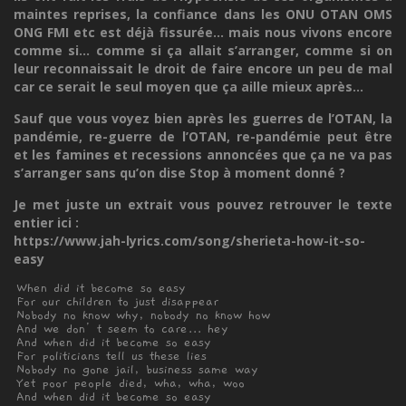
maintes reprises, la confiance dans les ONU OTAN OMS
ONG FMI etc est déjà fissurée... mais nous vivons encore
comme si... comme si ça allait s’arranger, comme si on
leur reconnaissait le droit de faire encore un peu de mal
car ce serait le seul moyen que ça aille mieux après...
Sauf que vous voyez bien après les guerres de l’OTAN, la
pandémie, re-guerre de l’OTAN, re-pandémie peut être
et les famines et recessions annoncées que ça ne va pas
s’arranger sans qu’on dise Stop à moment donné ?
Je met juste un extrait vous pouvez retrouver le texte
entier ici :
https://www.jah-lyrics.com/song/sherieta-how-it-so-
easy
When did it become so easy
For our children to just disappear
Nobody no know why, nobody no know how
And we don’t seem to care... hey
And when did it become so easy
For politicians tell us these lies
Nobody no gone jail, business same way
Yet poor people died, wha, wha, woo
And when did it become so easy