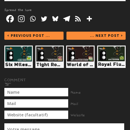
Spread the love
< PREVIOUS POST ...
... NEXT POST >
Royal Flush Riddim (Madrigal Musique 2012)
Six Miles Riddim (DJ Frass Records 2021)
Tight Rope Riddim (Conquering Lion 2015)
World of Righteousness Riddim (Black Star Foundation 2017)
Name
Mail
Website