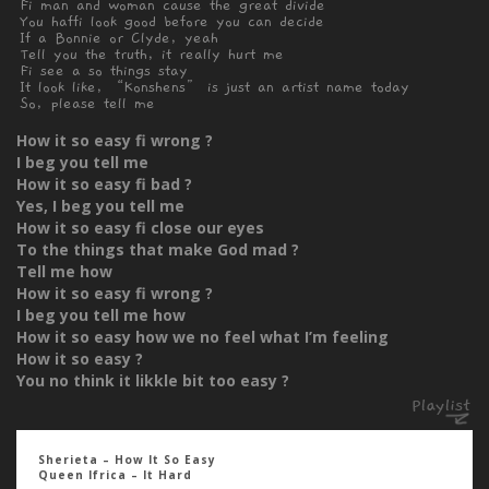
Fi man and woman cause the great divide
You haffi look good before you can decide
If a Bonnie or Clyde, yeah
Tell you the truth, it really hurt me
Fi see a so things stay
It look like, “Konshens” is just an artist name today
So, please tell me
How it so easy fi wrong ?
I beg you tell me
How it so easy fi bad ?
Yes, I beg you tell me
How it so easy fi close our eyes
To the things that make God mad ?
Tell me how
How it so easy fi wrong ?
I beg you tell me how
How it so easy how we no feel what I’m feeling
How it so easy ?
You no think it likkle bit too easy ?
Sherieta – How It So Easy
Queen Ifrica – It Hard