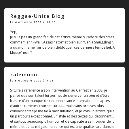
Reggae-Unite Blog
le 4 octobre 2009 à 18:13
Yep,
je suis pas un grand fan de cet artiste meme si j’adore des titres
comme “Penni-Walli,Assasinator” et bien sur “Ganja Smuggling “.Il
a quand meme l’air de bien débloquer ces derniers temps Eek A
Mouse” non ?
zalemmm
le 5 octobre 2009 à 9:05
Si tu fais référence à son intervention au Carifest en 2008, je
pense que son talent lui permet de s’énerver un peu et d’être
frustré d’un manque de reconnaissance internationale. après
d’autres rumeurs courent sur lui... mais sans preuves plus
convaincantes je me fie à mon intuition, et je vois un artiste qui a
un parcours exceptionnel, un style et des textes qui détonnent...
et surtout beaucoup d’humour et de capacité à se moquer de lui
même et de sa mégalomanie, ce qui est une qualité rare dans le