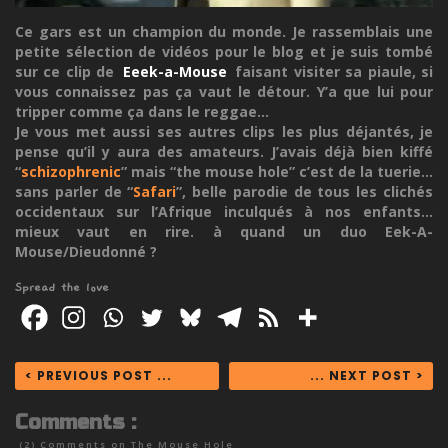
Ce gars est un champion du monde. Je rassemblais une
petite sélection de vidéos pour le blog et je suis tombé
sur ce clip de
Eeek-a-Mouse
faisant visiter sa piaule, si
vous connaissez pas ça vaut le détour. Y’a que lui pour
tripper comme ça dans le reggae...
Je vous met aussi ses autres clips les plus déjantés, je
pense qu’il y aura des amateurs. J’avais déjà bien kiffé
“
schizophrenic
” mais “the mouse hole” c’est de la tuerie...
sans parler de “
Safari
”, belle parodie de tous les clichés
occidentaux sur l’Afrique inculqués à nos enfants...
mieux vaut en rire. à quand un duo Eek-A-
Mouse/Dieudonné ?
Spread the love
< PREVIOUS POST ...
... NEXT POST >
Comments :
(2) Comments on
The Mouse Hole