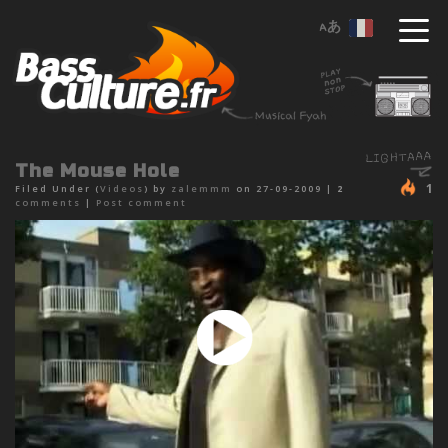
The Mouse Hole
1
Filed Under (
Videos
) by
zalemmm
on 27-09-2009 |
2
comments
|
Post comment