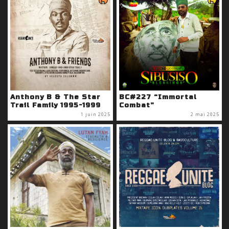
Anthony B & The Star
BC#227 “Immortal
Trail Family 1995-1999
Combat”
1 juin 2025
2 mai 2025