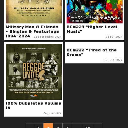
Military Man & Friends
BC#223 “Higher Level
- Singles & Featurings
Music”
1994-2024
23 septembre 2024
5 août 2024
BC#222 “Tired of the
Drama”
17 juin 2024
100% Dubplates Volume
14
24 juin 2024