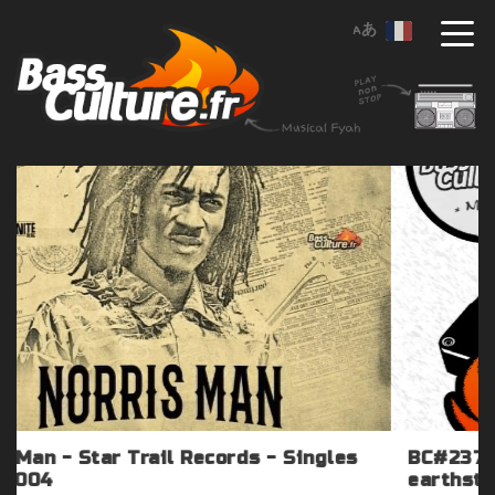
BC#237 “Absolute Blessings” 20 year
earthstrong mixtape