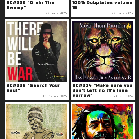
BC#226 “Drain The
100% Dubplates volume
Swamp”
15
27 mars 2025
27 mars 2025
BC#225 “Search Your
BC#224 “Make sure you
Soul”
don’t left no life inna
sorrow”
12 février 2025
6 octobre 2024