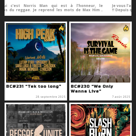
e
Je vous l’ai annoncé : cette année c’est les 20 ans du podcast
:
!! Depuis que j’ai conscience de ça je…
BC#231 “Tek too long”
BC#230 “We Only
Wanna Live”
28 septembre 2025
7 août 2025