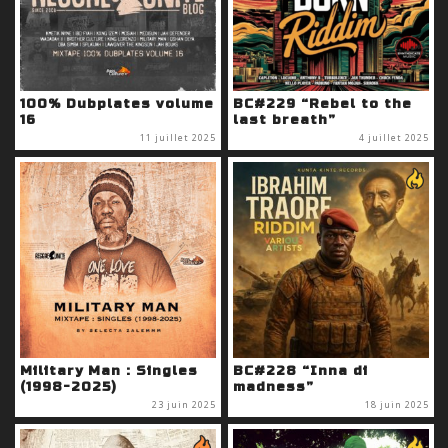
100% Dubplates volume
BC#229 “Rebel to the
16
last breath”
11 juillet 2025
4 juillet 2025
Military Man : Singles
BC#228 “Inna di
(1998-2025)
madness”
23 juin 2025
18 juin 2025