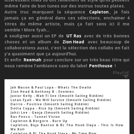
même faire de bon tunes sur des instrus toutes plates.
Autre truc marquant la séquence
Capleton
, je fais
jamais ça en général dans ces sélections, enchainer 4
titres du même artiste, mais ça fait sens ici il me
semble ! More fyah...
A souligner aussi un EP de
UT Ras
avec de très bonnes
choses et un album de
Zion Head
avec beaucoup de
collaborations aussi, c’est la sélection des collabs en fait
y’a quasiment que ça aujourd’hui.
Et enfin
Reemah
pour conclure sur un très beau titre qui
nous ramène l’ambiance saxo du label
Penthouse
!
Jah Mason & Paul Lupa - Whats The Dealin
Zion Head & Anthony B - Enemies
Junior Kelly - Wah Fi See (Smooth Sailing Riddim)
Lutan Fyah - We Will Survive (Smooth Sailing Riddim)
Darrio - Positive (Smooth Sailing Riddim)
Dotta Coppa - Rise Up (Smooth Sailing Riddim)
Jahzi Lee - Ganja (Smooth Sailing Riddim)
Ras Penco - Tunnel Vision
Capleton & Borgore - Burn Up
Capleton, Buju Banton & BL Tha Hook Slaya - This Is How
We Roll
Capleton & BL Tha Hook Slaya - My Time Now