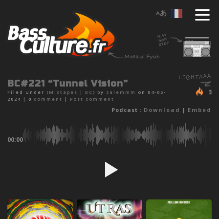
BC#221 “Tunnel Vision”
3
Filed Under (
Mixtapes
|
BC
) by
zalemmm
on 04-05-
2024 |
0
comment
|
Post comment
Podcast :
Download
|
Embed
00:00