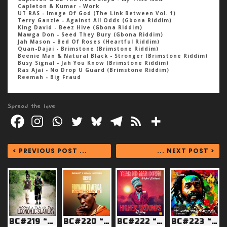
Capleton & Kumar - Work
UT RAS - Image Of God (The Link Between Vol. 1)
Terry Ganzie - Against All Odds (Gbona Riddim)
King David - Beez Hive (Gbona Riddim)
Mawga Don - Seed They Bury (Gbona Riddim)
Jah Mason - Bed Of Roses (Heartful Riddim)
Quan-Dajai - Brimstone (Brimstone Riddim)
Beenie Man & Natural Black - Stronger (Brimstone Riddim)
Busy Signal - Jah You Know (Brimstone Riddim)
Ras Ajai - No Drop U Guard (Brimstone Riddim)
Reemah - Big Fraud
Spread the love
< PREVIOUS POST ...
... NEXT POST >
BC#219 “Bun Up Economic Slavery”
BC#220 “Tired of the system”
BC#222 “Tired of the Drama”
BC#223 “Higher Level Music”