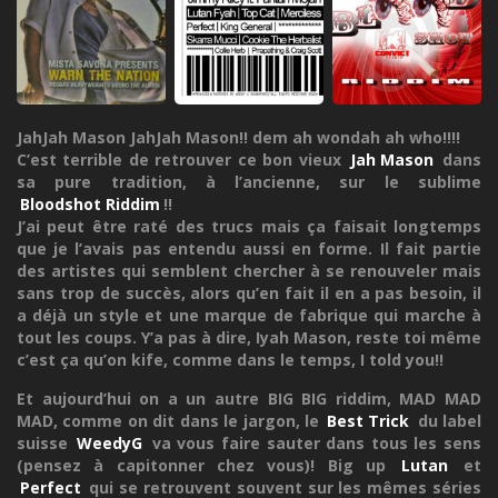
JahJah Mason JahJah Mason!! dem ah wondah ah who!!!!
C’est terrible de retrouver ce bon vieux
Jah Mason
dans
sa pure tradition, à l’ancienne, sur le sublime
Bloodshot Riddim
!!
J’ai peut être raté des trucs mais ça faisait longtemps
que je l’avais pas entendu aussi en forme. Il fait partie
des artistes qui semblent chercher à se renouveler mais
sans trop de succès, alors qu’en fait il en a pas besoin, il
a déjà un style et une marque de fabrique qui marche à
tout les coups. Y’a pas à dire, Iyah Mason, reste toi même
c’est ça qu’on kife, comme dans le temps, I told you!!
Et aujourd’hui on a un autre BIG BIG riddim, MAD MAD
MAD, comme on dit dans le jargon, le
Best Trick
du label
suisse
WeedyG
va vous faire sauter dans tous les sens
(pensez à capitonner chez vous)! Big up
Lutan
et
Perfect
qui se retrouvent souvent sur les mêmes séries