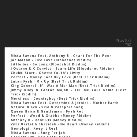
Mista Savona Feat. Anthony B - Chant For The Poor
Jah Mason - Live Love (Bloodshot Riddim)
Little Joe - So Long (Bloodshot Riddim)
I Octane & X-Convict - Spare Life (Bloodshot Riddim)
Chukki Starr - Ghetto Youth's Livity
Perfect - Money Cant Buy Love (Best Trick Riddim)
Lutan Fyah - Mix Up (Best Trick Riddim)
King General - If I Was A Rich Man (Best Trick Riddim)
Jimmy Riley & Fantan Mojah - Tell Me Your Name (Best
Trick Riddim)
Merciless - Countryboy (Best Trick Riddim)
Mista Savona Feat. Determine & Jornick - Mother Earth
Natural Black - Visa & Passport Song
Queen Ifrica & Gentleman - Fyah Red
Perfect - Weed & Grabba (Money Riddim)
Anthony B - Dont Dis (Money Riddim)
Vybz Kartel & Chezidek - No Heart (Money Riddim)
Itemologi - Keep It Real
Mista Savona - Song For Jah
Garnett Silk - Red Natty Dread