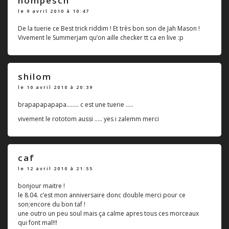
hompesch
le 9 avril 2010 à 10:47
De la tuerie ce Best trick riddim ! Et très bon son de Jah Mason !
Vivement le Summerjam qu’on aille checker tt ca en live :p
shilom
le 10 avril 2010 à 20:39
brapapapapapa........ c est une tuerie .....
vivement le rototom aussi ..... yes i zalemm merci
caf
le 12 avril 2010 à 21:55
bonjour maitre !
le 8.04. c’est mon anniversaire donc double merci pour ce
son;encore du bon taf !
une outro un peu soul mais ça calme apres tous ces morceaux
qui font mal!!!