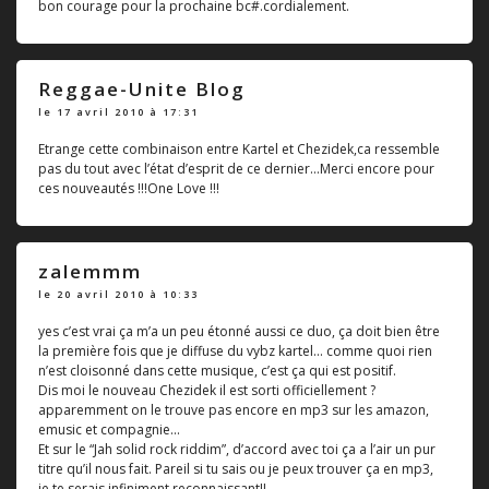
bon courage pour la prochaine bc#.cordialement.
Reggae-Unite Blog
le 17 avril 2010 à 17:31
Etrange cette combinaison entre Kartel et Chezidek,ca ressemble
pas du tout avec l’état d’esprit de ce dernier...Merci encore pour
ces nouveautés !!!One Love !!!
zalemmm
le 20 avril 2010 à 10:33
yes c’est vrai ça m’a un peu étonné aussi ce duo, ça doit bien être
la première fois que je diffuse du vybz kartel... comme quoi rien
n’est cloisonné dans cette musique, c’est ça qui est positif.
Dis moi le nouveau Chezidek il est sorti officiellement ?
apparemment on le trouve pas encore en mp3 sur les amazon,
emusic et compagnie...
Et sur le “Jah solid rock riddim”, d’accord avec toi ça a l’air un pur
titre qu’il nous fait. Pareil si tu sais ou je peux trouver ça en mp3,
je te serais infiniment reconnaissant!!