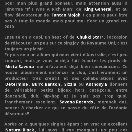
pour mon plus grand bonheur, mais attention aussi à
l’énorme “If I Was A Rich Man” de
King General
, et au
flow dévastateur de
Fantan Mojah
! ça plaira peut être
pas à tout le monde mais pour moi c’est un grand cru
2010.
Ensuite on a quoi, un best of de
Chukki Starr
, l’occasion
de réécouter un peu sur ce singjay du Royaume Uni, c’est
toujours un plaisir.
Et puis on a un album qui nous vient d’Australie, c’est peu
courant, mais je vous ai déjà fait écouter les prods de
Mista Savona
qui m’avaient déjà bien convaincues. Ce
nouvel album vient enfoncer le clou, c’est vraiment un
producteur très créatif et ses collaborations avec
Determine
,
Burro Banton
,
Sizzla
ou
Anthony B
donnent
de véritables petits bijoux hors catégorie, entre
dancehall, dub, hip-hop et je sais pas trop quoi,
franchement excellent.
Savona Records
, membah dat,
penser à checker ce qui se passe du côté de l’océanie
désormais!!
Après on a quelques singles épars : en vrac un excellent
Natural Black
, lui aussi il me manquait un peu ces