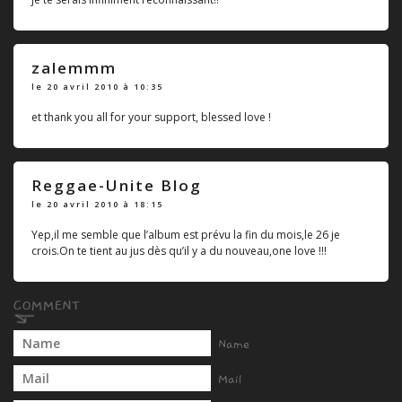
zalemmm
le 20 avril 2010 à 10:35
et thank you all for your support, blessed love !
Reggae-Unite Blog
le 20 avril 2010 à 18:15
Yep,il me semble que l’album est prévu la fin du mois,le 26 je
crois.On te tient au jus dès qu’il y a du nouveau,one love !!!
Name
Mail