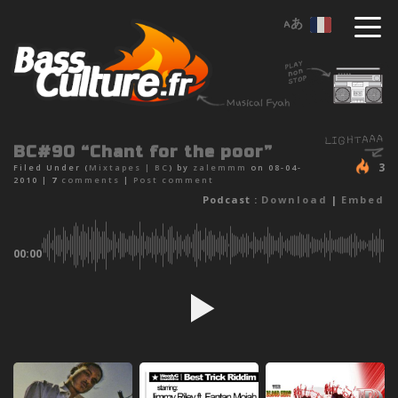
BC#90 “Chant for the poor”
3
Filed Under (
Mixtapes
|
BC
) by
zalemmm
on 08-04-
2010 |
7
comments
|
Post comment
Podcast :
Download
|
Embed
00:00