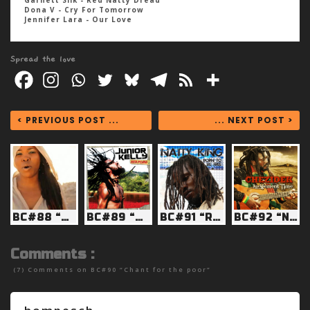
Dona V - Cry For Tomorrow
Jennifer Lara - Our Love
Spread the love
< PREVIOUS POST ...
... NEXT POST >
BC#88 “Babylon wrong, Babylon wrong!”
BC#89 “Music in my soul”
BC#91 “Reggae Can’t Done”
BC#92 “Night turn day”
Comments :
(7) Comments on
BC#90 “Chant for the poor”