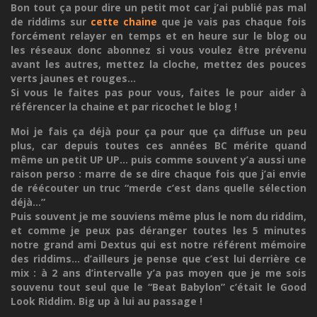
Bon tout ça pour dire un petit mot car j’ai publié pas mal
de riddims sur
cette chaine
que je vais pas chaque fois
forcément relayer en temps et en heure sur le blog ou
les réseaux donc abonnez si vous voulez être prévenu
avant les autres, mettez la cloche, mettez des pouces
verts jaunes et rouges...
Si vous le faites pas pour vous, faites le pour aider à
référencer la chaine et par ricochet le blog !
Moi je fais ça déjà pour ça pour que ça diffuse un peu
plus, car depuis toutes ces années BC mérite quand
même un petit UP UP... puis comme souvent y’a aussi une
raison perso : marre de se dire chaque fois que j’ai envie
de réécouter un truc “merde c’est dans quelle sélection
déjà...”
Puis souvent je me souviens même plus le nom du riddim,
et comme je peux pas déranger toutes les 5 minutes
notre grand ami Dextus qui est notre référent mémoire
des riddims... d’ailleurs je pense que c’est lui derrière ce
mix : à 2 ans d’intervalle y’a pas moyen que je me sois
souvenu tout seul que le “Beat Babylon” c’était le Good
Look Riddim. Big up à lui au passage !