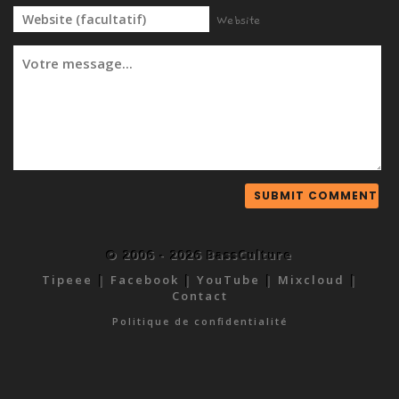
Website
© 2006 - 2026 BassCulture
Tipeee
|
Facebook
|
YouTube
|
Mixcloud
|
Contact
Politique de confidentialité