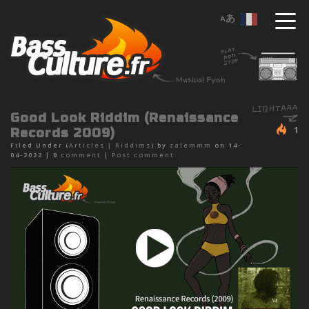
Good Look Riddim (Renaissance
1
Records 2009)
Filed Under (
Articles
|
Riddims
) by
zalemmm
on 14-
04-2022 |
0
comment
|
Post comment