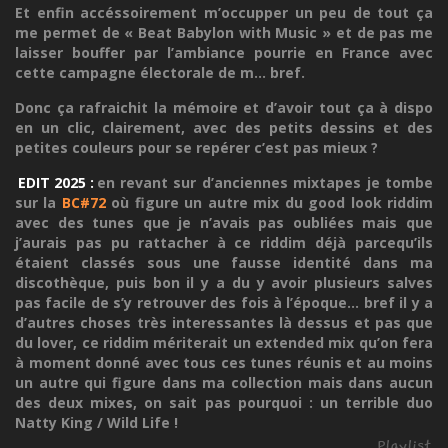
Et enfin accéssoirement m’occupper un peu de tout ça
me permet de « Beat Babylon with Music » et de pas me
laisser bouffer par l’ambiance pourrie en France avec
cette campagne électorale de m... bref.
Donc ça rafraichit la mémoire et d’avoir tout ça à dispo
en un clic, clairement, avec des petits dessins et des
petites couleurs pour se repérer c’est pas mieux ?
EDIT 2025 :
en revant sur d’anciennes mixtapes je tombe
sur la
BC#72
où figure un autre mix du good look riddim
avec des tunes que je n’avais pas oubliées mais que
j’aurais pas pu rattacher à ce riddim déjà parcequ’ils
étaient classés sous une fausse identité dans ma
discothèque, puis bon il y a du y avoir plusieurs salves
pas facile de s’y retrouver des fois à l’époque... bref il y a
d’autres choses très interessantes là dessus et pas que
du lover, ce riddim mériterait un extended mix qu’on fera
à moment donné avec tous ces tunes réunis et au moins
un autre qui figure dans ma collection mais dans aucun
des deux mixes, on sait pas pourquoi : un terrible duo
Natty King / Wild Life !