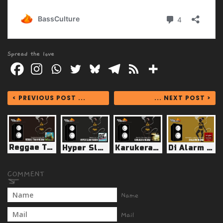
Spread the love
< PREVIOUS POST ...
... NEXT POST >
Reggae Train Riddim (Trainline Records 2019)
Hyper Slam Riddim (Weedy G 2011)
Karukera Riddim (Mavrick / Don Jalys 2012)
Di Alarm Riddim (Uppressor’s / Love & Unity 2019)
Name
Mail